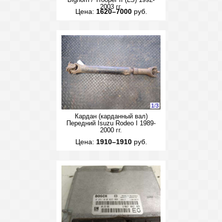
Bighorn / Trooper II (LS) 1992-
2003 гг.
Цена:
1620–7000
руб.
1
/
3
Кардан (карданный вал)
Передний Isuzu Rodeo I 1989-
2000 гг.
Цена:
1910–1910
руб.