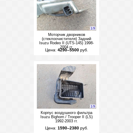
1
/
9
Моторчик дворников
(стеклоочистителя) Задний
Isuzu Rodeo II (UTS-145) 1998-
2004 гг.
Цена:
4290–5500
руб.
1
/
9
Корпус воздушного фильтра
Isuzu Bighorn / Trooper II (LS)
1992-2003 гг.
Цена:
1590–2380
руб.