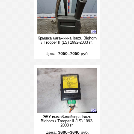
1
/
9
Крышка багажника Isuzu Bighorn
/ Trooper II (LS) 1992-2003 гг.
Цена:
7050–7050
руб.
1
/
2
ЭБУ иммобилайзера Isuzu
Bighorn / Trooper II (LS) 1992-
2003 гг.
Цена:
3600–3640
руб.