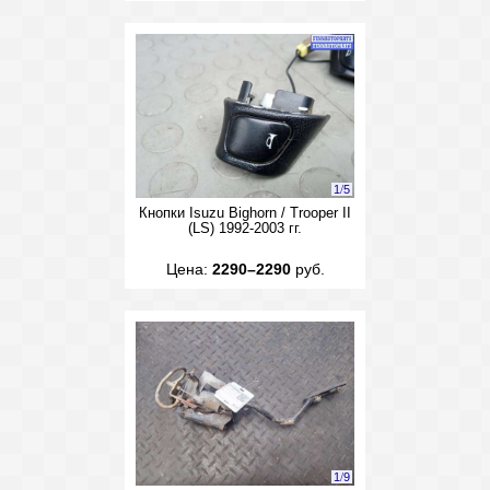
1
/
5
Кнопки Isuzu Bighorn / Trooper II
(LS) 1992-2003 гг.
Цена:
2290–2290
руб.
1
/
9