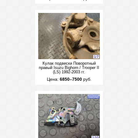
1
/
7
Кулак подвески Поворотный
правый Isuzu Bighorn / Trooper II
(LS) 1992-2003 гг.
Цена:
6850–7500
руб.
1
/
10