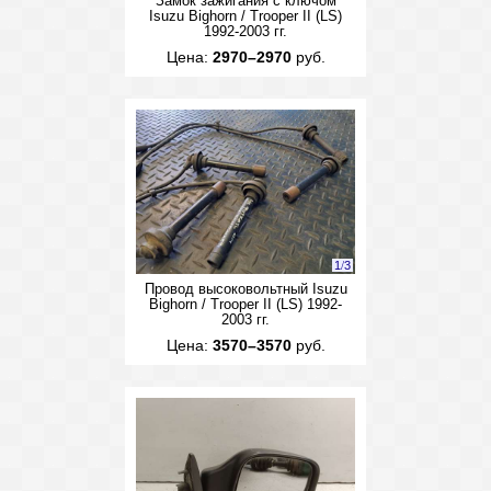
Замок зажигания с ключом
Isuzu Bighorn / Trooper II (LS)
1992-2003 гг.
Цена:
2970–2970
руб.
1
/
3
Провод высоковольтный Isuzu
Bighorn / Trooper II (LS) 1992-
2003 гг.
Цена:
3570–3570
руб.