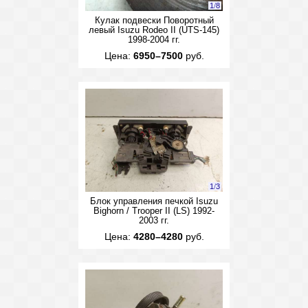
1
/
8
Кулак подвески Поворотный
левый Isuzu Rodeo II (UTS-145)
1998-2004 гг.
Цена:
6950–7500
руб.
1
/
3
Блок управления печкой Isuzu
Bighorn / Trooper II (LS) 1992-
2003 гг.
Цена:
4280–4280
руб.