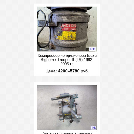
1
/
11
Компрессор кондиционера Isuzu
Bighorn / Trooper II (LS) 1992-
2003 гг.
Цена:
4200–5780
руб.
1
/
6