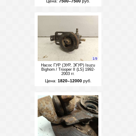
Цена:
7500–7500
руб.
1
/
9
Насос ГУР (ЭУР, ЭГУР) Isuzu
Bighorn / Trooper II (LS) 1992-
2003 гг.
Цена:
1820–12000
руб.