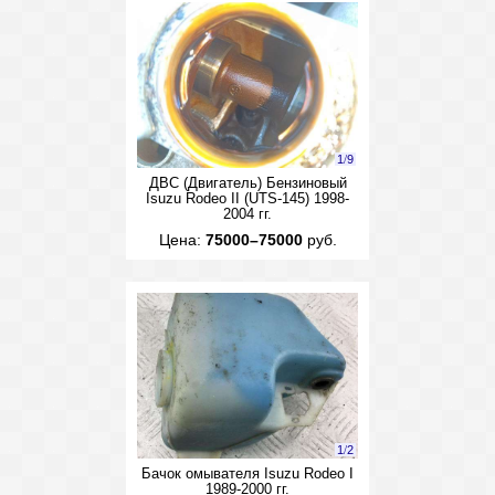
1
/
9
ДВС (Двигатель) Бензиновый
Isuzu Rodeo II (UTS-145) 1998-
2004 гг.
Цена:
75000–75000
руб.
1
/
2
Бачок омывателя Isuzu Rodeo I
1989-2000 гг.