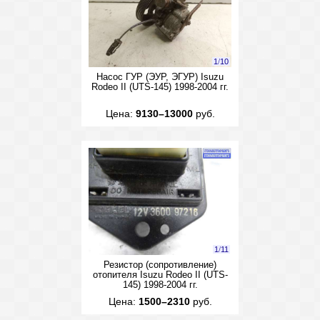
1
/
10
Насос ГУР (ЭУР, ЭГУР) Isuzu
Rodeo II (UTS-145) 1998-2004 гг.
Цена:
9130–13000
руб.
1
/
11
Резистор (сопротивление)
отопителя Isuzu Rodeo II (UTS-
145) 1998-2004 гг.
Цена:
1500–2310
руб.