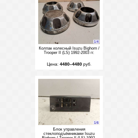
1
/
4
Колпак колесный Isuzu Bighorn /
Trooper II (LS) 1992-2003 гг.
Цена:
4480–4480
руб.
1
/
6
Блок управления
стеклоподъёмниками Isuzu