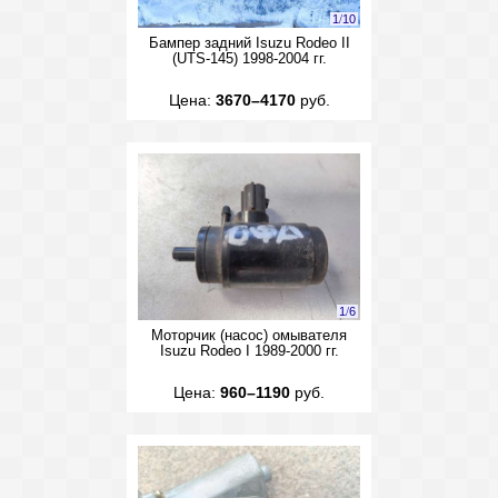
1
/
10
Бампер задний Isuzu Rodeo II
(UTS-145) 1998-2004 гг.
Цена:
3670–4170
руб.
1
/
6
Моторчик (насос) омывателя
Isuzu Rodeo I 1989-2000 гг.
Цена:
960–1190
руб.